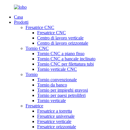
Casa
Prodotti
Fresatrice CNC
Fresatrice CNC
Centro di lavoro verticale
Centro di lavoro orizzontale
Tornio CNC
Tornio CNC a piano fisso
Tornio CNC a bancale inclinato
Tornio CNC per filettatura tubi
Tornio verticale CNC
Tornio
Tornio convenzionale
Tornio da banco
Tornio per impieghi gravosi
Tornio per paesi petroliferi
Tornio verticale
Fresatrice
Fresatrice a torretta
Fresatrice universale
Fresatrice verticale
Fresatrice orizzontale