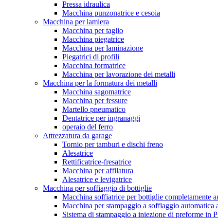
Pressa idraulica
Macchina punzonatrice e cesoia
Macchina per lamiera
Macchina per taglio
Macchina piegatrice
Macchina per laminazione
Piegatrici di profili
Macchina formatrice
Macchina per lavorazione dei metalli
Macchina per la formatura dei metalli
Macchina sagomatrice
Macchina per fessure
Martello pneumatico
Dentatrice per ingranaggi
operaio del ferro
Attrezzatura da garage
Tornio per tamburi e dischi freno
Alesatrice
Rettificatrice-fresatrice
Macchina per affilatura
Alesatrice e levigatrice
Macchina per soffiaggio di bottiglie
Macchina soffiatrice per bottiglie completamente 
Macchina per stampaggio a soffiaggio automatica 
Sistema di stampaggio a iniezione di preforme in 