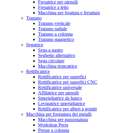
Fresatrice per utensili
Fresatrice a letto
Macchina per foratura e fresatura
Trapano
Trapano verticale
Trapano radiale
Trapano a colonna
Trapano magnetico
Segatrice
Sega a nastro
Seghetto alternativo
Sega circolare
Macchina troncatrice
Rettificatrice
Rettificatrice per superfici
Rettificatrice per superfici CNC
Rettificatrice universale
Affilatrice per utensili
Smerigliatrice da banco
Levigatrice smerigliatrice
Rettificatrice per alberi a gomiti
Macchina per forgiatura dei metalli
Macchina per punzonatura
Workshop Press
Presse a colonna