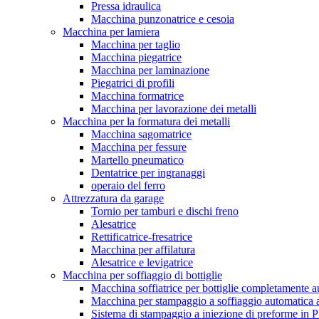
Pressa idraulica
Macchina punzonatrice e cesoia
Macchina per lamiera
Macchina per taglio
Macchina piegatrice
Macchina per laminazione
Piegatrici di profili
Macchina formatrice
Macchina per lavorazione dei metalli
Macchina per la formatura dei metalli
Macchina sagomatrice
Macchina per fessure
Martello pneumatico
Dentatrice per ingranaggi
operaio del ferro
Attrezzatura da garage
Tornio per tamburi e dischi freno
Alesatrice
Rettificatrice-fresatrice
Macchina per affilatura
Alesatrice e levigatrice
Macchina per soffiaggio di bottiglie
Macchina soffiatrice per bottiglie completamente 
Macchina per stampaggio a soffiaggio automatica 
Sistema di stampaggio a iniezione di preforme in 