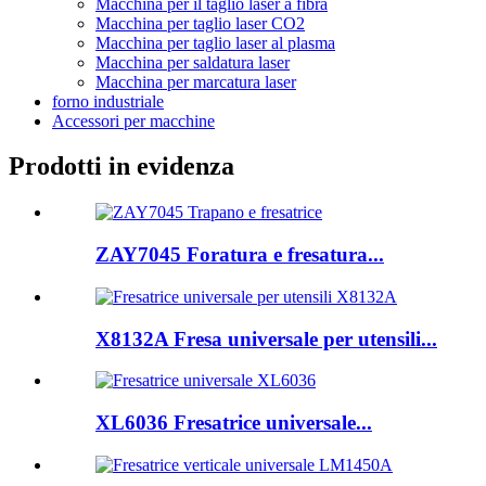
Macchina per il taglio laser a fibra
Macchina per taglio laser CO2
Macchina per taglio laser al plasma
Macchina per saldatura laser
Macchina per marcatura laser
forno industriale
Accessori per macchine
Prodotti in evidenza
ZAY7045 Foratura e fresatura...
X8132A Fresa universale per utensili...
XL6036 Fresatrice universale...