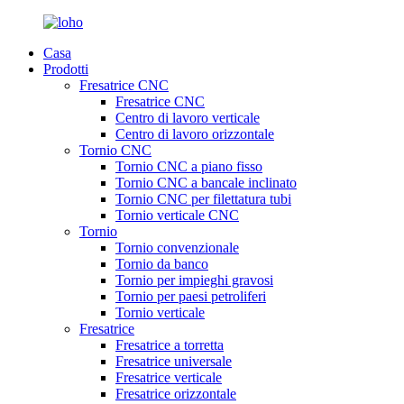
Casa
Prodotti
Fresatrice CNC
Fresatrice CNC
Centro di lavoro verticale
Centro di lavoro orizzontale
Tornio CNC
Tornio CNC a piano fisso
Tornio CNC a bancale inclinato
Tornio CNC per filettatura tubi
Tornio verticale CNC
Tornio
Tornio convenzionale
Tornio da banco
Tornio per impieghi gravosi
Tornio per paesi petroliferi
Tornio verticale
Fresatrice
Fresatrice a torretta
Fresatrice universale
Fresatrice verticale
Fresatrice orizzontale