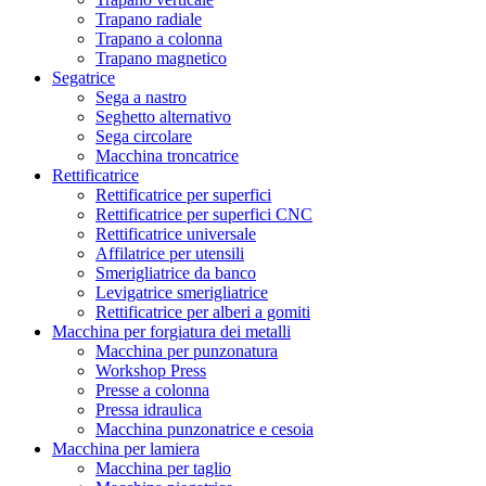
Trapano radiale
Trapano a colonna
Trapano magnetico
Segatrice
Sega a nastro
Seghetto alternativo
Sega circolare
Macchina troncatrice
Rettificatrice
Rettificatrice per superfici
Rettificatrice per superfici CNC
Rettificatrice universale
Affilatrice per utensili
Smerigliatrice da banco
Levigatrice smerigliatrice
Rettificatrice per alberi a gomiti
Macchina per forgiatura dei metalli
Macchina per punzonatura
Workshop Press
Presse a colonna
Pressa idraulica
Macchina punzonatrice e cesoia
Macchina per lamiera
Macchina per taglio