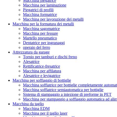
Macchina piegatrice
Macchina per laminazione
Piegatrici di profili
Macchina formatrice
Macchina per lavorazione dei metalli
Macchina per la formatura dei metalli
Macchina sagomatrice
Macchina per fessure
Martello pneumatico
Dentatrice per ingranaggi
operaio del ferro
Attrezzatura da garage
Tornio per tamburi e dischi freno
Alesatrice
Rettificatrice-fresatrice
Macchina per affilatura
Alesatrice e levigatrice
Macchina per soffiaggio di bottiglie
Macchina soffiatrice per bottiglie completamente automat
Macchina soffiatrice semiautomatica per bottiglie
Sistema di stampaggio a iniezione di preforme in PET
Macchina per stampaggio a soffiaggio automatica ad ali
Macchina da taglio
Macchina EDM
Macchina per il taglio laser