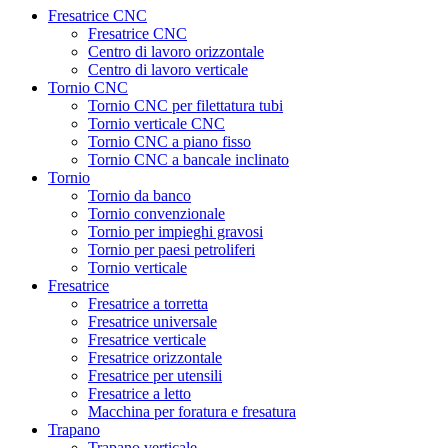
Fresatrice CNC
Fresatrice CNC
Centro di lavoro orizzontale
Centro di lavoro verticale
Tornio CNC
Tornio CNC per filettatura tubi
Tornio verticale CNC
Tornio CNC a piano fisso
Tornio CNC a bancale inclinato
Tornio
Tornio da banco
Tornio convenzionale
Tornio per impieghi gravosi
Tornio per paesi petroliferi
Tornio verticale
Fresatrice
Fresatrice a torretta
Fresatrice universale
Fresatrice verticale
Fresatrice orizzontale
Fresatrice per utensili
Fresatrice a letto
Macchina per foratura e fresatura
Trapano
Trapano verticale