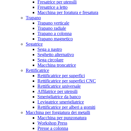
Fresatrice per utensili
Fresatrice a letto
Macchina per foratura e fresatura
Trapano
Trapano verticale
Trapano radiale
Trapano a colonna
Trapano magnetico
Segatrice
Sega a nastro
Seghetto alternativo
Sega circolare
Macchina troncatrice
Rettificatrice
Rettificatrice per superfici
Rettificatrice per superfici CNC
Rettificatrice universale
Affilatrice per utensili
Smerigliatrice da banco
Levigatrice smerigliatrice
Rettificatrice per alberi a gomiti
Macchina per forgiatura dei metalli
Macchina per punzonatura
Workshop Press
Presse a colonna