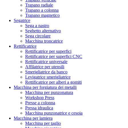
Trapano radiale
Trapano a colonna
Trapano magnetico
Segatrice
Sega a nastro
Seghetto alternativo
Sega circolare
Macchina troncatrice
Rettificatrice
Rettificatrice per superfici
Rettificatrice per superfici CNC
Rettificatrice universale
Affilatrice per utensili
Smerigliatrice da banco
Levigatrice smerigliatrice
Rettificatrice per alberi a gomiti
Macchina per forgiatura dei metalli
Macchina per punzonatura
Workshop Press
Presse a colonna
Pressa idraulica
Macchina punzonatrice e cesoia
Macchina per lamiera
Macchina per taglio