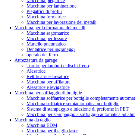
Macchina piegatrice
Macchina per laminazione
Piegatrici di profili
Macchina formatrice
Macchina per lavorazione dei metalli
Macchina per la formatura dei metalli
Macchina sagomatrice
Macchina per fessure
Martello pneumatico
Dentatrice per ingranaggi
operaio del ferro
Attrezzatura da garage
Tornio per tamburi e dischi freno
Alesatrice
Rettificatrice-fresatrice
Macchina per affilatura
Alesatrice e levigatrice
Macchina per soffiaggio di bottiglie
Macchina soffiatrice per bottiglie completamente automat
Macchina soffiatrice semiautomatica per bottiglie
Sistema di stampaggio a iniezione di preforme in PET
Macchina per stampaggio a soffiaggio automatica ad ali
Macchina da taglio
Macchina EDM
Macchina per il taglio laser