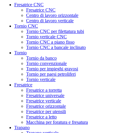
Fresatrice CNC
Fresatrice CNC
Centro di lavoro orizzontale
Centro di lavoro verticale
Tornio CNC
Tornio CNC per filettatura tubi
Tornio verticale CNC
Tornio CNC a piano fisso
Tornio CNC a bancale inclinato
Tornio
Tornio da banco
Tornio convenzionale
Tornio per impieghi gravosi
Tornio per paesi petroliferi
Tornio verticale
Fresatrice
Fresatrice a torretta
Fresatrice universale
Fresatrice verticale
Fresatrice orizzontale
Fresatrice per utensili
Fresatrice a letto
Macchina per foratura e fresatura
Trapano
Trapano verticale