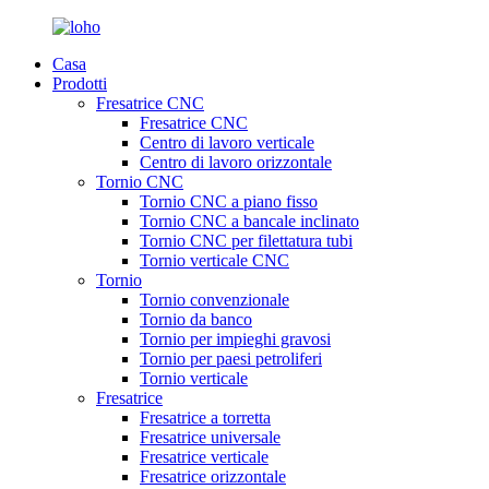
Casa
Prodotti
Fresatrice CNC
Fresatrice CNC
Centro di lavoro verticale
Centro di lavoro orizzontale
Tornio CNC
Tornio CNC a piano fisso
Tornio CNC a bancale inclinato
Tornio CNC per filettatura tubi
Tornio verticale CNC
Tornio
Tornio convenzionale
Tornio da banco
Tornio per impieghi gravosi
Tornio per paesi petroliferi
Tornio verticale
Fresatrice
Fresatrice a torretta
Fresatrice universale
Fresatrice verticale
Fresatrice orizzontale