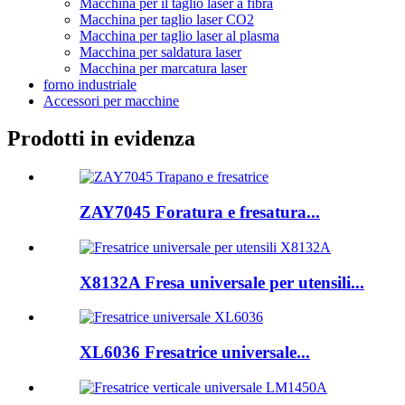
Macchina per il taglio laser a fibra
Macchina per taglio laser CO2
Macchina per taglio laser al plasma
Macchina per saldatura laser
Macchina per marcatura laser
forno industriale
Accessori per macchine
Prodotti in evidenza
ZAY7045 Foratura e fresatura...
X8132A Fresa universale per utensili...
XL6036 Fresatrice universale...