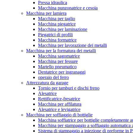
Pressa idraulica
Macchina punzonatrice e cesoia
Macchina per lamiera
Macchina per taglio
Macchina piegatrice
Macchina per laminazione
Piegatrici di profili
Macchina formatrice
Macchina per lavorazione dei metalli
Macchina per la formatura dei metalli
Macchina sagomatrice
Macchina per fessure
Martello pneumatico
Dentatrice per ingranaggi
operaio del ferro
Attrezzatura da garage
Tornio per tamburi e dischi freno
Alesatrice
Rettificatrice-fresatrice
Macchina per affilatura
Alesatrice e levigatrice
Macchina per soffiaggio di bottiglie
Macchina soffiatrice per bottiglie completamente 
Macchina per stampaggio a soffiaggio automatica 
Sistema di stampaggio a iniezione di preforme in 