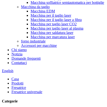
Macchina soffiatrice semiautomatica per bottiglie
Macchina da taglio
Macchina EDM
Macchina per il taglio laser
Macchina per il taglio laser a fibra
Macchina per taglio laser CO2
Macchina per taglio laser al plasma
Macchina per saldatura laser
Macchina per marcatura laser
forno industriale
Accessori per macchine
Chi siamo
Notizia
Domande frequenti
Contattaci
English
Casa
Prodotti
Fresatrice
Fresatrice universale
Categorie