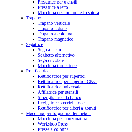
Fresatrice per utensili
Fresatrice a letto
Macchina per foratura e fresatura
Trapano
Trapano verticale
Trapano radiale
Trapano a colonna
Trapano magnetico
Segatrice
Sega a nastro
Seghetto alternativo
Sega circolare
Macchina troncatrice
Rettificatrice
Rettificatrice per superfici
Rettificatrice per superfici CNC
Rettificatrice universale
Affilatrice per utensili
Smerigliatrice da banco
Levigatrice smerigliatrice
Rettificatrice per alberi a gomiti
Macchina per forgiatura dei metalli
Macchina per punzonatura
Workshop Press
Presse a colonna