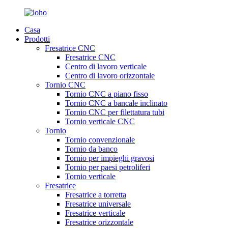
Casa
Prodotti
Fresatrice CNC
Fresatrice CNC
Centro di lavoro verticale
Centro di lavoro orizzontale
Tornio CNC
Tornio CNC a piano fisso
Tornio CNC a bancale inclinato
Tornio CNC per filettatura tubi
Tornio verticale CNC
Tornio
Tornio convenzionale
Tornio da banco
Tornio per impieghi gravosi
Tornio per paesi petroliferi
Tornio verticale
Fresatrice
Fresatrice a torretta
Fresatrice universale
Fresatrice verticale
Fresatrice orizzontale