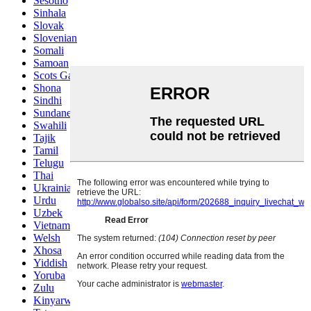
Sesotho
Sinhala
Slovak
Slovenian
Somali
Samoan
Scots Gaelic
Shona
Sindhi
Sundanese
Swahili
Tajik
Tamil
Telugu
Thai
Ukrainian
Urdu
Uzbek
Vietnamese
Welsh
Xhosa
Yiddish
Yoruba
Zulu
Kinyarwanda