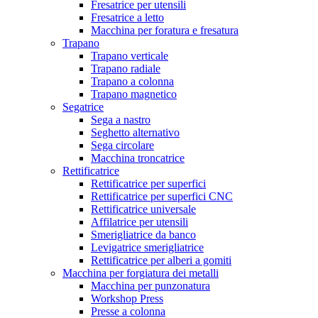
Fresatrice per utensili
Fresatrice a letto
Macchina per foratura e fresatura
Trapano
Trapano verticale
Trapano radiale
Trapano a colonna
Trapano magnetico
Segatrice
Sega a nastro
Seghetto alternativo
Sega circolare
Macchina troncatrice
Rettificatrice
Rettificatrice per superfici
Rettificatrice per superfici CNC
Rettificatrice universale
Affilatrice per utensili
Smerigliatrice da banco
Levigatrice smerigliatrice
Rettificatrice per alberi a gomiti
Macchina per forgiatura dei metalli
Macchina per punzonatura
Workshop Press
Presse a colonna