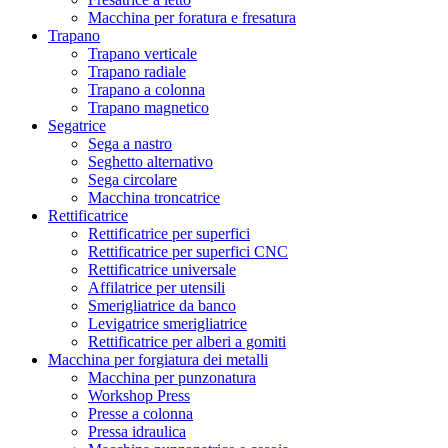
Macchina per foratura e fresatura
Trapano
Trapano verticale
Trapano radiale
Trapano a colonna
Trapano magnetico
Segatrice
Sega a nastro
Seghetto alternativo
Sega circolare
Macchina troncatrice
Rettificatrice
Rettificatrice per superfici
Rettificatrice per superfici CNC
Rettificatrice universale
Affilatrice per utensili
Smerigliatrice da banco
Levigatrice smerigliatrice
Rettificatrice per alberi a gomiti
Macchina per forgiatura dei metalli
Macchina per punzonatura
Workshop Press
Presse a colonna
Pressa idraulica