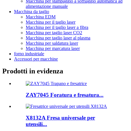
Macchina per stampaggio a soffiaggio automatica ad
alimentazione manuale
Macchina da taglio
Macchina EDM
Macchina per il taglio laser
Macchina per il taglio laser a fibra
Macchina per taglio laser CO2
Macchina per taglio laser al plasma
Macchina per saldatura laser
Macchina per marcatura laser
forno industriale
Accessori per macchine
Prodotti in evidenza
ZAY7045 Foratura e fresatura...
X8132A Fresa universale per
utensili...