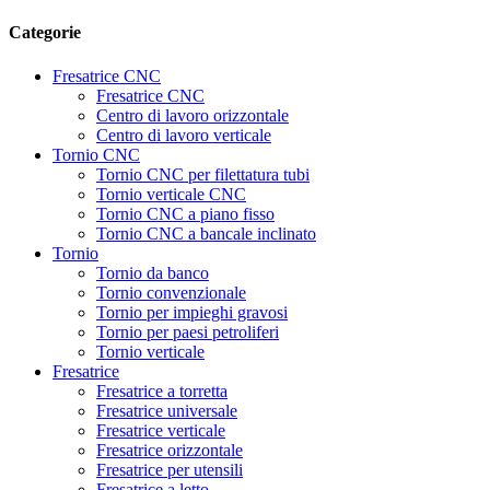
Categorie
Fresatrice CNC
Fresatrice CNC
Centro di lavoro orizzontale
Centro di lavoro verticale
Tornio CNC
Tornio CNC per filettatura tubi
Tornio verticale CNC
Tornio CNC a piano fisso
Tornio CNC a bancale inclinato
Tornio
Tornio da banco
Tornio convenzionale
Tornio per impieghi gravosi
Tornio per paesi petroliferi
Tornio verticale
Fresatrice
Fresatrice a torretta
Fresatrice universale
Fresatrice verticale
Fresatrice orizzontale
Fresatrice per utensili
Fresatrice a letto