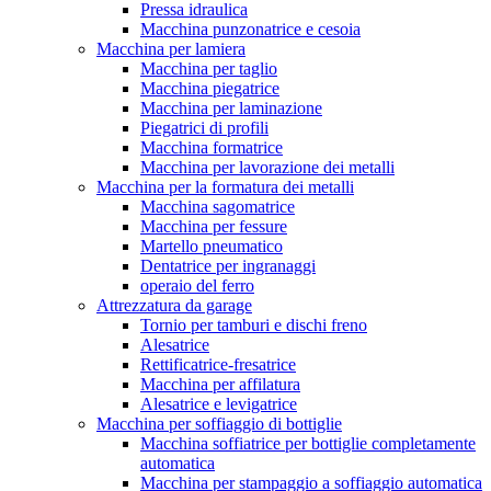
Pressa idraulica
Macchina punzonatrice e cesoia
Macchina per lamiera
Macchina per taglio
Macchina piegatrice
Macchina per laminazione
Piegatrici di profili
Macchina formatrice
Macchina per lavorazione dei metalli
Macchina per la formatura dei metalli
Macchina sagomatrice
Macchina per fessure
Martello pneumatico
Dentatrice per ingranaggi
operaio del ferro
Attrezzatura da garage
Tornio per tamburi e dischi freno
Alesatrice
Rettificatrice-fresatrice
Macchina per affilatura
Alesatrice e levigatrice
Macchina per soffiaggio di bottiglie
Macchina soffiatrice per bottiglie completamente
automatica
Macchina per stampaggio a soffiaggio automatica