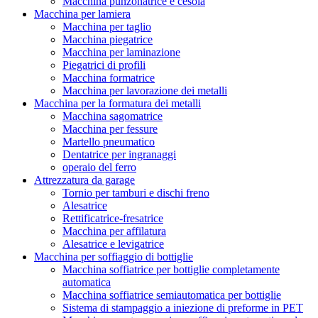
Macchina punzonatrice e cesoia
Macchina per lamiera
Macchina per taglio
Macchina piegatrice
Macchina per laminazione
Piegatrici di profili
Macchina formatrice
Macchina per lavorazione dei metalli
Macchina per la formatura dei metalli
Macchina sagomatrice
Macchina per fessure
Martello pneumatico
Dentatrice per ingranaggi
operaio del ferro
Attrezzatura da garage
Tornio per tamburi e dischi freno
Alesatrice
Rettificatrice-fresatrice
Macchina per affilatura
Alesatrice e levigatrice
Macchina per soffiaggio di bottiglie
Macchina soffiatrice per bottiglie completamente
automatica
Macchina soffiatrice semiautomatica per bottiglie
Sistema di stampaggio a iniezione di preforme in PET