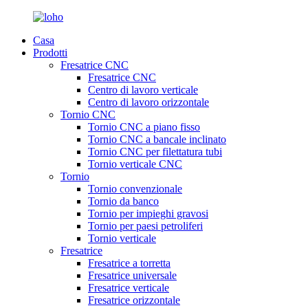
Casa
Prodotti
Fresatrice CNC
Fresatrice CNC
Centro di lavoro verticale
Centro di lavoro orizzontale
Tornio CNC
Tornio CNC a piano fisso
Tornio CNC a bancale inclinato
Tornio CNC per filettatura tubi
Tornio verticale CNC
Tornio
Tornio convenzionale
Tornio da banco
Tornio per impieghi gravosi
Tornio per paesi petroliferi
Tornio verticale
Fresatrice
Fresatrice a torretta
Fresatrice universale
Fresatrice verticale
Fresatrice orizzontale