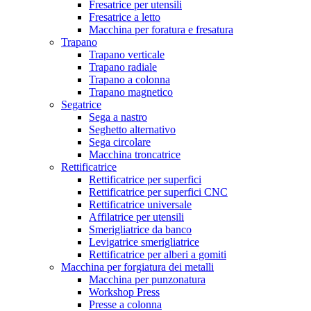
Fresatrice per utensili
Fresatrice a letto
Macchina per foratura e fresatura
Trapano
Trapano verticale
Trapano radiale
Trapano a colonna
Trapano magnetico
Segatrice
Sega a nastro
Seghetto alternativo
Sega circolare
Macchina troncatrice
Rettificatrice
Rettificatrice per superfici
Rettificatrice per superfici CNC
Rettificatrice universale
Affilatrice per utensili
Smerigliatrice da banco
Levigatrice smerigliatrice
Rettificatrice per alberi a gomiti
Macchina per forgiatura dei metalli
Macchina per punzonatura
Workshop Press
Presse a colonna