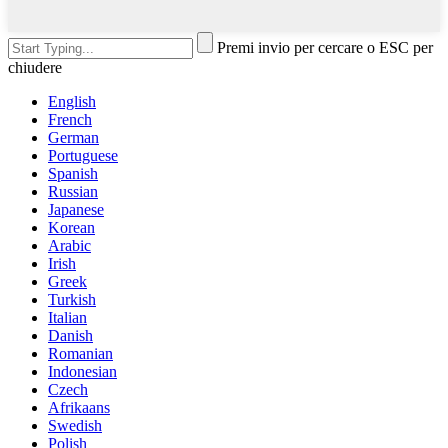
Premi invio per cercare o ESC per
chiudere
English
French
German
Portuguese
Spanish
Russian
Japanese
Korean
Arabic
Irish
Greek
Turkish
Italian
Danish
Romanian
Indonesian
Czech
Afrikaans
Swedish
Polish