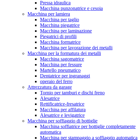
Pressa idraulica
Macchina punzonatrice e cesoia
Macchina per lamiera
Macchina per taglio
Macchina piegatrice
Macchina per laminazione
Piegatrici di profili
Macchina formatrice
Macchina per lavorazione dei metalli
Macchina per la formatura dei metalli
Macchina sagomatrice
Macchina per fessure
Martello pneumatico
Dentatrice per ingranaggi
operaio del ferro
Attrezzatura da garage
Tornio per tamburi e dischi freno
Alesatrice
Rettificatrice-fresatrice
Macchina per affilatura
Alesatrice e levigatrice
Macchina per soffiaggio di bottiglie
Macchina soffiatrice per bottiglie completamente
automatica
Macchina per stampaggio a soffiaggio automatica