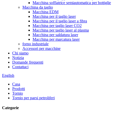
Macchina soffiatrice semiautomatica per bottiglie
Macchina da taglio
Macchina EDM
Macchina per il taglio laser
Macchina per il taglio laser a fibra
Macchina per taglio laser CO2
Macchina per taglio laser al plasma
Macchina per saldatura laser
Macchina per marcatura laser
forno industriale
Accessori per macchine
Chi siamo
Notizia
Domande frequenti
Contattaci
English
Casa
Prodotti
Tornio
Tornio per paesi petroliferi
Categorie