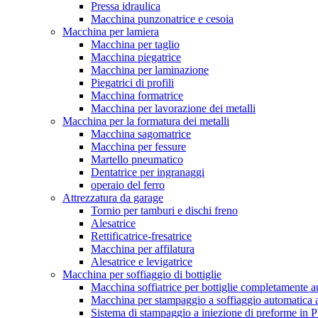
Pressa idraulica
Macchina punzonatrice e cesoia
Macchina per lamiera
Macchina per taglio
Macchina piegatrice
Macchina per laminazione
Piegatrici di profili
Macchina formatrice
Macchina per lavorazione dei metalli
Macchina per la formatura dei metalli
Macchina sagomatrice
Macchina per fessure
Martello pneumatico
Dentatrice per ingranaggi
operaio del ferro
Attrezzatura da garage
Tornio per tamburi e dischi freno
Alesatrice
Rettificatrice-fresatrice
Macchina per affilatura
Alesatrice e levigatrice
Macchina per soffiaggio di bottiglie
Macchina soffiatrice per bottiglie completamente 
Macchina per stampaggio a soffiaggio automatica 
Sistema di stampaggio a iniezione di preforme in 