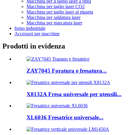
Macchina per il taglio laser a fibra
Macchina per taglio laser CO2
Macchina per taglio laser al plasma
Macchina per saldatura laser
Macchina per marcatura laser
forno industriale
Accessori per macchine
Prodotti in evidenza
ZAY7045 Foratura e fresatura...
X8132A Fresa universale per utensili...
XL6036 Fresatrice universale...