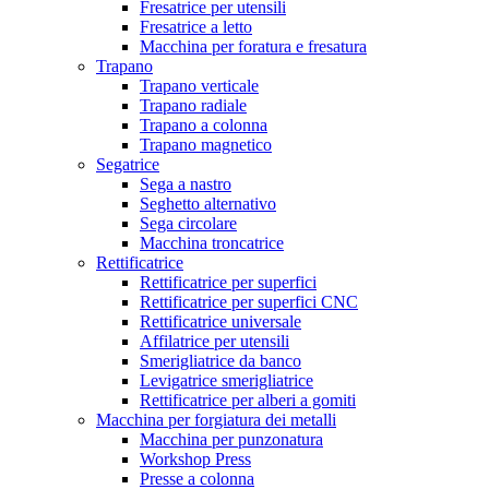
Fresatrice per utensili
Fresatrice a letto
Macchina per foratura e fresatura
Trapano
Trapano verticale
Trapano radiale
Trapano a colonna
Trapano magnetico
Segatrice
Sega a nastro
Seghetto alternativo
Sega circolare
Macchina troncatrice
Rettificatrice
Rettificatrice per superfici
Rettificatrice per superfici CNC
Rettificatrice universale
Affilatrice per utensili
Smerigliatrice da banco
Levigatrice smerigliatrice
Rettificatrice per alberi a gomiti
Macchina per forgiatura dei metalli
Macchina per punzonatura
Workshop Press
Presse a colonna