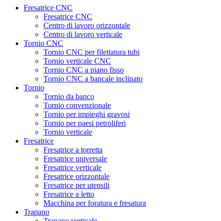
Fresatrice CNC
Fresatrice CNC
Centro di lavoro orizzontale
Centro di lavoro verticale
Tornio CNC
Tornio CNC per filettatura tubi
Tornio verticale CNC
Tornio CNC a piano fisso
Tornio CNC a bancale inclinato
Tornio
Tornio da banco
Tornio convenzionale
Tornio per impieghi gravosi
Tornio per paesi petroliferi
Tornio verticale
Fresatrice
Fresatrice a torretta
Fresatrice universale
Fresatrice verticale
Fresatrice orizzontale
Fresatrice per utensili
Fresatrice a letto
Macchina per foratura e fresatura
Trapano
Trapano verticale