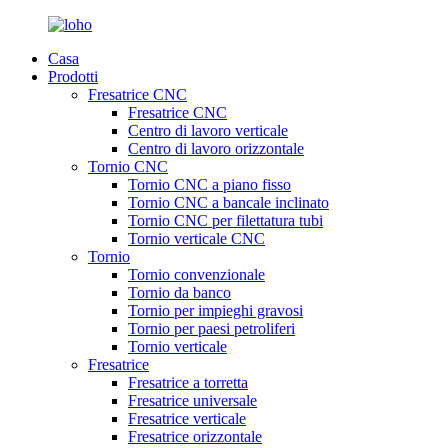
Casa
Prodotti
Fresatrice CNC
Fresatrice CNC
Centro di lavoro verticale
Centro di lavoro orizzontale
Tornio CNC
Tornio CNC a piano fisso
Tornio CNC a bancale inclinato
Tornio CNC per filettatura tubi
Tornio verticale CNC
Tornio
Tornio convenzionale
Tornio da banco
Tornio per impieghi gravosi
Tornio per paesi petroliferi
Tornio verticale
Fresatrice
Fresatrice a torretta
Fresatrice universale
Fresatrice verticale
Fresatrice orizzontale