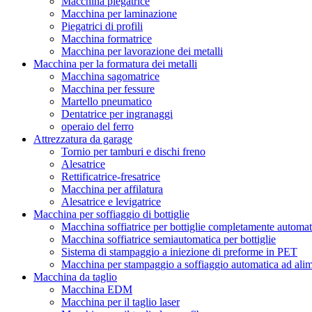
Macchina piegatrice
Macchina per laminazione
Piegatrici di profili
Macchina formatrice
Macchina per lavorazione dei metalli
Macchina per la formatura dei metalli
Macchina sagomatrice
Macchina per fessure
Martello pneumatico
Dentatrice per ingranaggi
operaio del ferro
Attrezzatura da garage
Tornio per tamburi e dischi freno
Alesatrice
Rettificatrice-fresatrice
Macchina per affilatura
Alesatrice e levigatrice
Macchina per soffiaggio di bottiglie
Macchina soffiatrice per bottiglie completamente automat
Macchina soffiatrice semiautomatica per bottiglie
Sistema di stampaggio a iniezione di preforme in PET
Macchina per stampaggio a soffiaggio automatica ad ali
Macchina da taglio
Macchina EDM
Macchina per il taglio laser