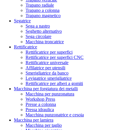
Trapano radiale
Trapano a colonna
Trapano magnetico
Segatrice
Sega a nastro
Seghetto alternativo
Sega circolare
Macchina troncatrice
Rettificatrice
Rettificatrice per superfici
Rettificatrice per superfici CNC
Rettificatrice universale
Affilatrice per utensili
Smerigliatrice da banco
Levigatrice smerigliatrice
Rettificatrice per alberi a gomiti
Macchina per forgiatura dei metalli
Macchina per punzonatura
Workshop Press
Presse a colonna
Pressa idraulica
Macchina punzonatrice e cesoia
Macchina per lamiera
Macchina per taglio