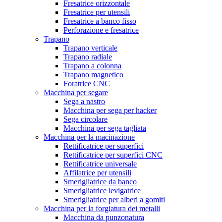
Fresatrice orizzontale
Fresatrice per utensili
Fresatrice a banco fisso
Perforazione e fresatrice
Trapano
Trapano verticale
Trapano radiale
Trapano a colonna
Trapano magnetico
Foratrice CNC
Macchina per segare
Sega a nastro
Macchina per sega per hacker
Sega circolare
Macchina per sega tagliata
Macchina per la macinazione
Rettificatrice per superfici
Rettificatrice per superfici CNC
Rettificatrice universale
Affilatrice per utensili
Smerigliatrice da banco
Smerigliatrice levigatrice
Smerigliatrice per alberi a gomiti
Macchina per la forgiatura dei metalli
Macchina da punzonatura