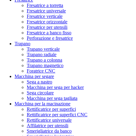
Fresatrice a torretta
Fresatrice universale
Fresatrice verticale
Fresatrice orizzontale
Fresatrice per utensili
Fresatrice a banco fisso
Perforazione e fresatrice
Trapano
Trapano verticale
Trapano radiale
Trapano a colonna
Trapano magnetico
Foratrice CNC
Macchina per segare
Sega a nastro
Macchina per sega per hacker
Sega circolare
Macchina per sega tagliata
Macchina per la macinazione
Rettificatrice per superfici
Rettificatrice per superfici CNC
Rettificatrice universale
Affilatrice per utensili
Smerigliatrice da banco