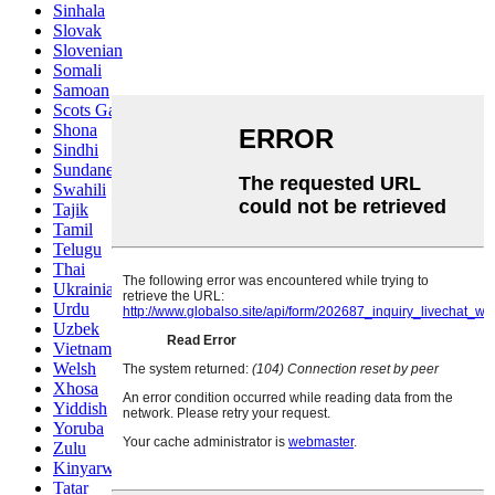
Sinhala
Slovak
Slovenian
Somali
Samoan
Scots Gaelic
Shona
Sindhi
Sundanese
Swahili
Tajik
Tamil
Telugu
Thai
Ukrainian
Urdu
Uzbek
Vietnamese
Welsh
Xhosa
Yiddish
Yoruba
Zulu
Kinyarwanda
Tatar