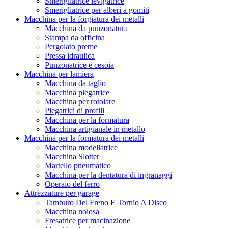
Smerigliatrice levigatrice
Smerigliatrice per alberi a gomiti
Macchina per la forgiatura dei metalli
Macchina da punzonatura
Stampa da officina
Pergolato preme
Pressa idraulica
Punzonatrice e cesoia
Macchina per lamiera
Macchina da taglio
Macchina piegatrice
Macchina per rotolare
Piegatrici di profili
Macchina per la formatura
Macchina artigianale in metallo
Macchina per la formatura dei metalli
Macchina modellatrice
Macchina Slotter
Martello pneumatico
Macchina per la dentatura di ingranaggi
Operaio del ferro
Attrezzature per garage
Tamburo Del Freno E Tornio A Disco
Macchina noiosa
Fresatrice per macinazione