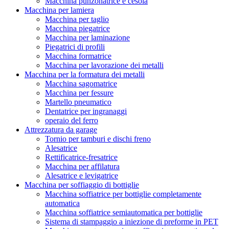
Macchina punzonatrice e cesoia
Macchina per lamiera
Macchina per taglio
Macchina piegatrice
Macchina per laminazione
Piegatrici di profili
Macchina formatrice
Macchina per lavorazione dei metalli
Macchina per la formatura dei metalli
Macchina sagomatrice
Macchina per fessure
Martello pneumatico
Dentatrice per ingranaggi
operaio del ferro
Attrezzatura da garage
Tornio per tamburi e dischi freno
Alesatrice
Rettificatrice-fresatrice
Macchina per affilatura
Alesatrice e levigatrice
Macchina per soffiaggio di bottiglie
Macchina soffiatrice per bottiglie completamente
automatica
Macchina soffiatrice semiautomatica per bottiglie
Sistema di stampaggio a iniezione di preforme in PET