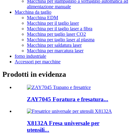
Macchina per stampaggio a soffiaggio automatica ad
alimentazione manuale
Macchina da taglio
Macchina EDM
Macchina per il taglio laser
Macchina per il taglio laser a fibra
Macchina per taglio laser CO2
Macchina per taglio laser al plasma
Macchina per saldatura laser
Macchina per marcatura laser
forno industriale
Accessori per macchine
Prodotti in evidenza
ZAY7045 Foratura e fresatura...
X8132A Fresa universale per
utensili...