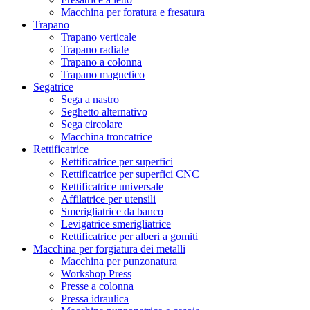
Macchina per foratura e fresatura
Trapano
Trapano verticale
Trapano radiale
Trapano a colonna
Trapano magnetico
Segatrice
Sega a nastro
Seghetto alternativo
Sega circolare
Macchina troncatrice
Rettificatrice
Rettificatrice per superfici
Rettificatrice per superfici CNC
Rettificatrice universale
Affilatrice per utensili
Smerigliatrice da banco
Levigatrice smerigliatrice
Rettificatrice per alberi a gomiti
Macchina per forgiatura dei metalli
Macchina per punzonatura
Workshop Press
Presse a colonna
Pressa idraulica