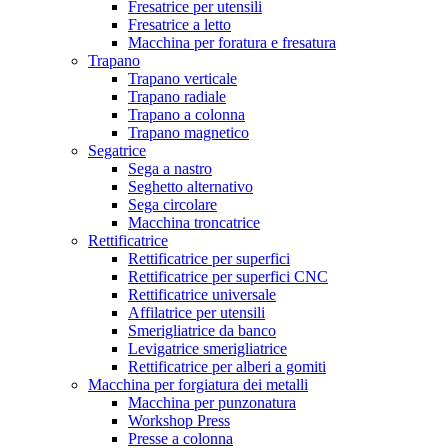
Fresatrice per utensili
Fresatrice a letto
Macchina per foratura e fresatura
Trapano
Trapano verticale
Trapano radiale
Trapano a colonna
Trapano magnetico
Segatrice
Sega a nastro
Seghetto alternativo
Sega circolare
Macchina troncatrice
Rettificatrice
Rettificatrice per superfici
Rettificatrice per superfici CNC
Rettificatrice universale
Affilatrice per utensili
Smerigliatrice da banco
Levigatrice smerigliatrice
Rettificatrice per alberi a gomiti
Macchina per forgiatura dei metalli
Macchina per punzonatura
Workshop Press
Presse a colonna