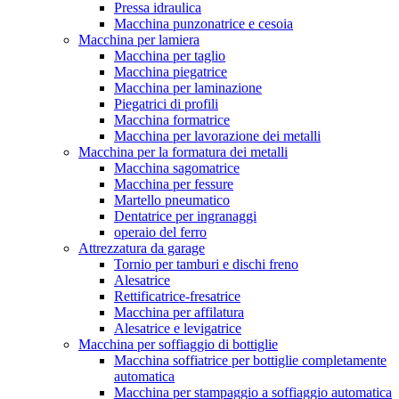
Pressa idraulica
Macchina punzonatrice e cesoia
Macchina per lamiera
Macchina per taglio
Macchina piegatrice
Macchina per laminazione
Piegatrici di profili
Macchina formatrice
Macchina per lavorazione dei metalli
Macchina per la formatura dei metalli
Macchina sagomatrice
Macchina per fessure
Martello pneumatico
Dentatrice per ingranaggi
operaio del ferro
Attrezzatura da garage
Tornio per tamburi e dischi freno
Alesatrice
Rettificatrice-fresatrice
Macchina per affilatura
Alesatrice e levigatrice
Macchina per soffiaggio di bottiglie
Macchina soffiatrice per bottiglie completamente
automatica
Macchina per stampaggio a soffiaggio automatica