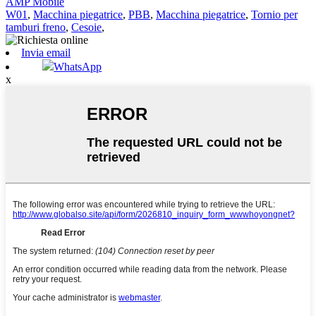
AMP Mobile
W01
,
Macchina piegatrice
,
PBB
,
Macchina piegatrice
,
Tornio per
tamburi freno
,
Cesoie
,
Invia email
WhatsApp
x