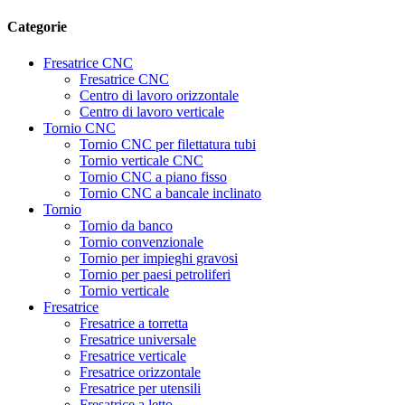
Categorie
Fresatrice CNC
Fresatrice CNC
Centro di lavoro orizzontale
Centro di lavoro verticale
Tornio CNC
Tornio CNC per filettatura tubi
Tornio verticale CNC
Tornio CNC a piano fisso
Tornio CNC a bancale inclinato
Tornio
Tornio da banco
Tornio convenzionale
Tornio per impieghi gravosi
Tornio per paesi petroliferi
Tornio verticale
Fresatrice
Fresatrice a torretta
Fresatrice universale
Fresatrice verticale
Fresatrice orizzontale
Fresatrice per utensili
Fresatrice a letto