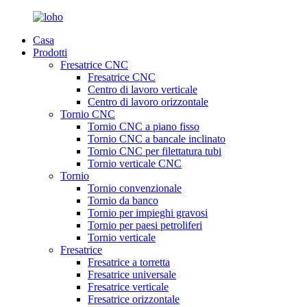
Casa
Prodotti
Fresatrice CNC
Fresatrice CNC
Centro di lavoro verticale
Centro di lavoro orizzontale
Tornio CNC
Tornio CNC a piano fisso
Tornio CNC a bancale inclinato
Tornio CNC per filettatura tubi
Tornio verticale CNC
Tornio
Tornio convenzionale
Tornio da banco
Tornio per impieghi gravosi
Tornio per paesi petroliferi
Tornio verticale
Fresatrice
Fresatrice a torretta
Fresatrice universale
Fresatrice verticale
Fresatrice orizzontale