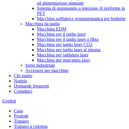
ad alimentazione manuale
Sistema di stampaggio a iniezione di preforme in
PET
Macchina soffiatrice semiautomatica per bottiglie
Macchina da taglio
Macchina EDM
Macchina per il taglio laser
Macchina per il taglio laser a fibra
Macchina per taglio laser CO2
Macchina per taglio laser al plasma
Macchina per saldatura laser
Macchina per marcatura laser
forno industriale
Accessori per macchine
Chi siamo
Notizia
Domande frequenti
Contattaci
English
Casa
Prodotti
Trapano
Trapano a colonna