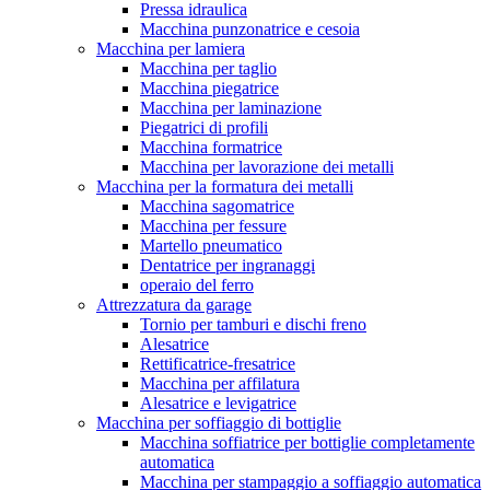
Pressa idraulica
Macchina punzonatrice e cesoia
Macchina per lamiera
Macchina per taglio
Macchina piegatrice
Macchina per laminazione
Piegatrici di profili
Macchina formatrice
Macchina per lavorazione dei metalli
Macchina per la formatura dei metalli
Macchina sagomatrice
Macchina per fessure
Martello pneumatico
Dentatrice per ingranaggi
operaio del ferro
Attrezzatura da garage
Tornio per tamburi e dischi freno
Alesatrice
Rettificatrice-fresatrice
Macchina per affilatura
Alesatrice e levigatrice
Macchina per soffiaggio di bottiglie
Macchina soffiatrice per bottiglie completamente
automatica
Macchina per stampaggio a soffiaggio automatica