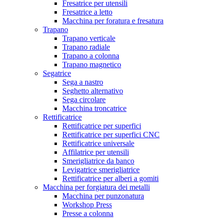
Fresatrice per utensili
Fresatrice a letto
Macchina per foratura e fresatura
Trapano
Trapano verticale
Trapano radiale
Trapano a colonna
Trapano magnetico
Segatrice
Sega a nastro
Seghetto alternativo
Sega circolare
Macchina troncatrice
Rettificatrice
Rettificatrice per superfici
Rettificatrice per superfici CNC
Rettificatrice universale
Affilatrice per utensili
Smerigliatrice da banco
Levigatrice smerigliatrice
Rettificatrice per alberi a gomiti
Macchina per forgiatura dei metalli
Macchina per punzonatura
Workshop Press
Presse a colonna