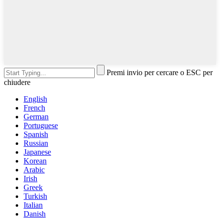
Premi invio per cercare o ESC per
chiudere
English
French
German
Portuguese
Spanish
Russian
Japanese
Korean
Arabic
Irish
Greek
Turkish
Italian
Danish