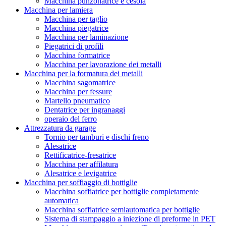
Macchina punzonatrice e cesoia
Macchina per lamiera
Macchina per taglio
Macchina piegatrice
Macchina per laminazione
Piegatrici di profili
Macchina formatrice
Macchina per lavorazione dei metalli
Macchina per la formatura dei metalli
Macchina sagomatrice
Macchina per fessure
Martello pneumatico
Dentatrice per ingranaggi
operaio del ferro
Attrezzatura da garage
Tornio per tamburi e dischi freno
Alesatrice
Rettificatrice-fresatrice
Macchina per affilatura
Alesatrice e levigatrice
Macchina per soffiaggio di bottiglie
Macchina soffiatrice per bottiglie completamente
automatica
Macchina soffiatrice semiautomatica per bottiglie
Sistema di stampaggio a iniezione di preforme in PET