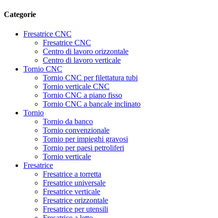
Categorie
Fresatrice CNC
Fresatrice CNC
Centro di lavoro orizzontale
Centro di lavoro verticale
Tornio CNC
Tornio CNC per filettatura tubi
Tornio verticale CNC
Tornio CNC a piano fisso
Tornio CNC a bancale inclinato
Tornio
Tornio da banco
Tornio convenzionale
Tornio per impieghi gravosi
Tornio per paesi petroliferi
Tornio verticale
Fresatrice
Fresatrice a torretta
Fresatrice universale
Fresatrice verticale
Fresatrice orizzontale
Fresatrice per utensili
Fresatrice a letto