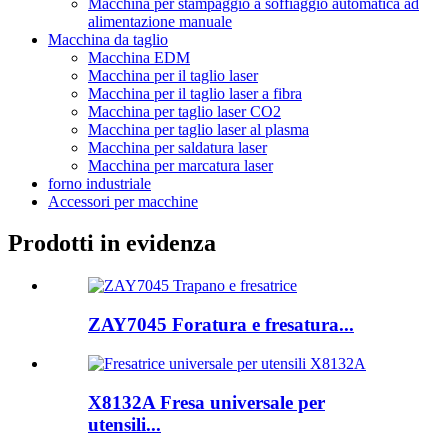
Macchina per stampaggio a soffiaggio automatica ad
alimentazione manuale
Macchina da taglio
Macchina EDM
Macchina per il taglio laser
Macchina per il taglio laser a fibra
Macchina per taglio laser CO2
Macchina per taglio laser al plasma
Macchina per saldatura laser
Macchina per marcatura laser
forno industriale
Accessori per macchine
Prodotti in evidenza
ZAY7045 Foratura e fresatura...
X8132A Fresa universale per
utensili...