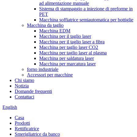
ad alimentazione manuale
Sistema di stampaggio a iniezione di preforme in
PET
Macchina soffiatrice semiautomatica per bottiglie
Macchina da taglio
Macchina EDM
Macchina per il taglio laser
Macchina per il taglio laser a fibra
Macchina per taglio laser CO2
Macchina per taglio laser al plasma
Macchina per saldatura laser
Macchina per marcatura laser
forno industriale
Accessori per macchine
Chi siamo
Notizia
Domande frequenti
Contattaci
English
Casa
Prodotti
Rettificatrice
Smerigliatrice da banco