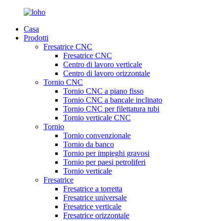
Casa
Prodotti
Fresatrice CNC
Fresatrice CNC
Centro di lavoro verticale
Centro di lavoro orizzontale
Tornio CNC
Tornio CNC a piano fisso
Tornio CNC a bancale inclinato
Tornio CNC per filettatura tubi
Tornio verticale CNC
Tornio
Tornio convenzionale
Tornio da banco
Tornio per impieghi gravosi
Tornio per paesi petroliferi
Tornio verticale
Fresatrice
Fresatrice a torretta
Fresatrice universale
Fresatrice verticale
Fresatrice orizzontale