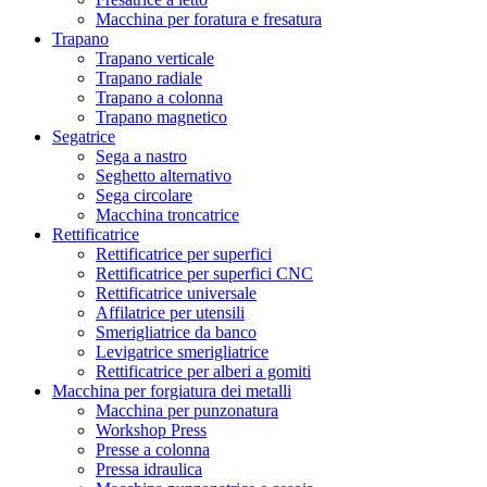
Macchina per foratura e fresatura
Trapano
Trapano verticale
Trapano radiale
Trapano a colonna
Trapano magnetico
Segatrice
Sega a nastro
Seghetto alternativo
Sega circolare
Macchina troncatrice
Rettificatrice
Rettificatrice per superfici
Rettificatrice per superfici CNC
Rettificatrice universale
Affilatrice per utensili
Smerigliatrice da banco
Levigatrice smerigliatrice
Rettificatrice per alberi a gomiti
Macchina per forgiatura dei metalli
Macchina per punzonatura
Workshop Press
Presse a colonna
Pressa idraulica